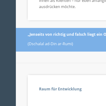
Ihnen als Klienten – nur eben anfän
ausdrücken möchte.
„Jenseits von richtig und falsch liegt ein 
(Dschalal ad-Din ar-Rumi)
Raum für Entwicklung